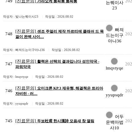
749
[진료문의]
202
가라오케 룸싸롱 룸싸롱
는퀘이사
23
작성자 : 빛나는퀘이사23
|
작성일 : 2026.08.02
빠져
[진료문의]
센조 주얼리 제작 까르띠에 클래쉬 드 목
748
202
드는이구
걸이 완벽 사이…
아나36
작성자 : 빠져드는이구아나36
|
작성일 : 2026.08.02
[진료문의]
활력은 선택의 결과입니다 성인약국 -
747
202
파워약국
lmqvtyqe
작성자 : lmqvtyqe
|
작성일 : 2026.08.02
[진료문의]
오미크론 KP.3 재유행, 해결책은 트리아
746
202
자비린 - 러…
yyupsqdr
작성자 : yyupsqdr
|
작성일 : 2026.08.02
어두
745
[진료문의]
202
두보杜甫 한시漢詩 모음새 창 열림
운백마법
사10