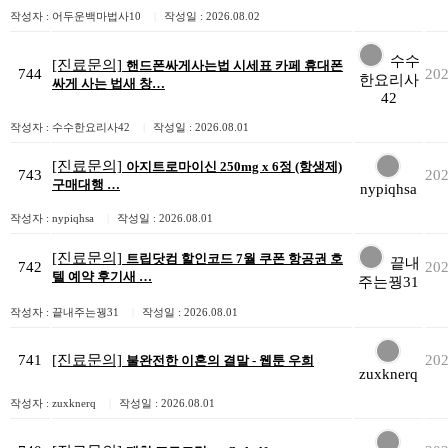
작성자 : 어두운백마법사10
|
작성일 : 2026.08.02
수수
[진료문의]
핸드폰싸게사는법 시세표 카페 휴대폰
744
202
한요리사
싸게 사는 법새 창…
42
작성자 : 수수한요리사42
|
작성일 : 2026.08.01
[진료문의]
아지트로마이신 250mg x 6정 (항생제)
743
202
구매대행 …
nypiqhsa
작성자 : nypiqhsa
|
작성일 : 2026.08.01
[진료문의]
트립닷컴 할인코드 7월 쿠폰 항공권 호
끝내
742
202
텔 예약 후기새 …
주는꿩31
작성자 : 끝내주는꿩31
|
작성일 : 2026.08.01
741
[진료문의]
202
불완전한 이혼의 결말 - 웹툰 우희
zuxknerq
작성자 : zuxknerq
|
작성일 : 2026.08.01