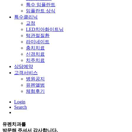
특수 임플란트
임플란트 상식
특수클리닉
교정
LED치아화이트닝
턱관절질환
라미네이트
충치치료
신경치료
치주치료
상담예약
고객서비스
병원공지
유펜앨범
체험후기
Login
Search
유펜치과
를
방문해 주셔서 감사합니다.