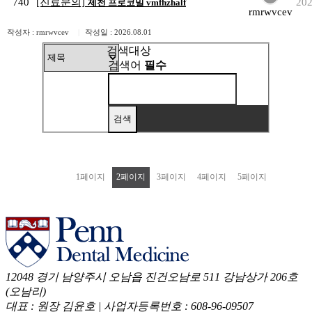
740
[진료문의]
202
제천 프로코밀 vmfhzhalf
rmrwvcev
작성자 : rmrwvcev
|
작성일 : 2026.08.01
검색대상
검색어
필수
1
페이지
2
페이지
3
페이지
4
페이지
5
페이지
12048 경기 남양주시 오남읍 진건오남로 511 강남상가 206호
(오남리)
대표 : 원장 김윤호
|
사업자등록번호 : 608-96-09507