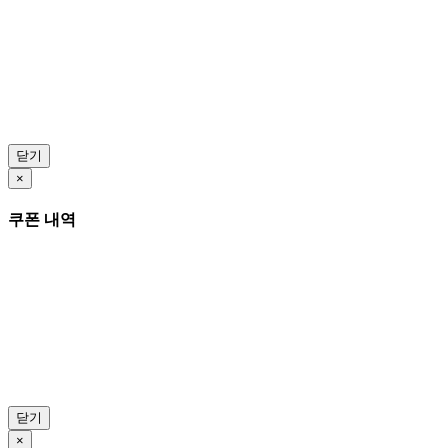
닫기
×
쿠폰 내역
닫기
×