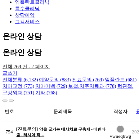
임플란트클리닉
특수클리닉
상담예약
고객서비스
온라인 상담
온라인 상담
전체 769 건 - 2 페이지
글쓰기
전체분류 (6,132)
예약문의 (883)
진료문의 (769)
임플란트 (681)
치아교정 (773)
치아미백 (729)
보철.치주치료과 (778)
턱관절.
구강외과 (751)
기타 (768)
번호
문의제목
작성자
[진료문의]
암을 굶기는 대사치료 구충제 - 메벤다
754
202
졸 - 러시아 직…
vwneqbwg