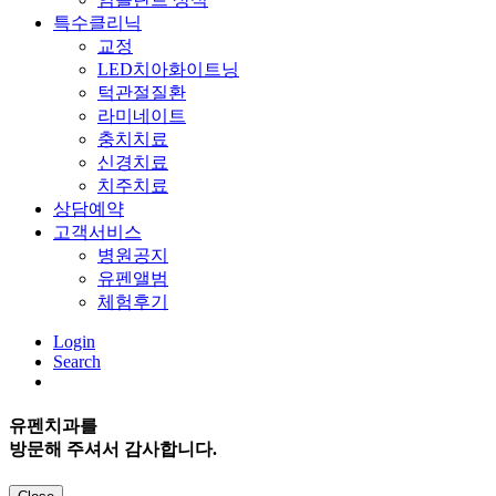
특수클리닉
교정
LED치아화이트닝
턱관절질환
라미네이트
충치치료
신경치료
치주치료
상담예약
고객서비스
병원공지
유펜앨범
체험후기
Login
Search
유펜치과
를
방문해 주셔서 감사합니다.